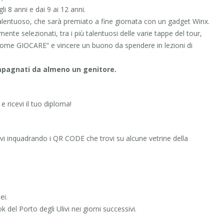
li 8 anni e dai 9 ai 12 anni.
talentuoso, che sarà premiato a fine giornata con un gadget Winx.
mente selezionati, tra i più talentuosi delle varie tappe del tour,
G come GIOCARE” e vincere un buono da spendere in lezioni di
mpagnati da almeno un genitore.
 e ricevi il tuo diploma!
livi inquadrando i QR CODE che trovi su alcune vetrine della
ei.
del Porto degli Ulivi nei giorni successivi.