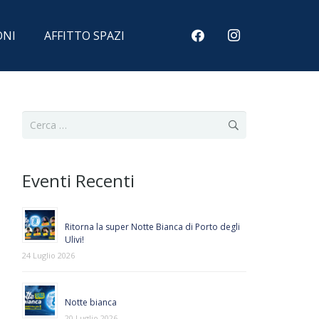
ONI
AFFITTO SPAZI
Ricerca
per:
Eventi Recenti
Ritorna la super Notte Bianca di Porto degli
Ulivi!
24 Luglio 2026
Notte bianca
20 Luglio 2026