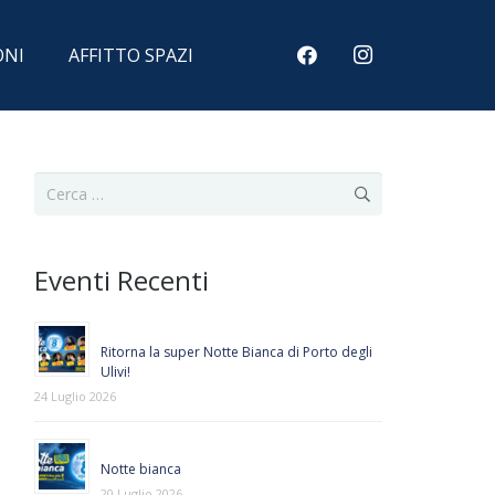
ONI
AFFITTO SPAZI
Ricerca
per:
Eventi Recenti
Ritorna la super Notte Bianca di Porto degli
Ulivi!
24 Luglio 2026
Notte bianca
20 Luglio 2026