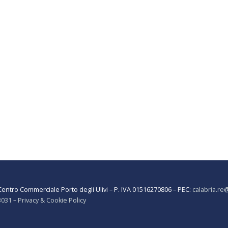
entro Commerciale Porto degli Ulivi – P. IVA 01516270806 – PEC:
calabria.re
3031
–
Privacy & Cookie Policy