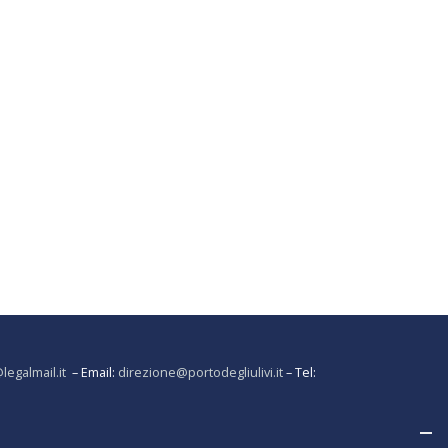
@legalmail.it
– Email:
direzione@portodegliulivi.it
– Tel: