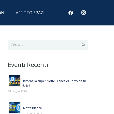
ONI
AFFITTO SPAZI
Ricerca
per:
Eventi Recenti
Ritorna la super Notte Bianca di Porto degli
Ulivi!
24 Luglio 2026
Notte bianca
20 Luglio 2026