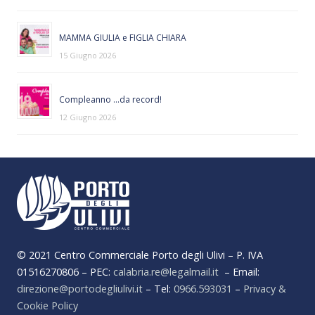
MAMMA GIULIA e FIGLIA CHIARA
15 Giugno 2026
Compleanno …da record!
12 Giugno 2026
© 2021 Centro Commerciale Porto degli Ulivi – P. IVA
01516270806 – PEC:
calabria.re@legalmail.it
– Email:
direzione@portodegliulivi.it
– Tel:
0966.593031
–
Privacy &
Cookie Policy