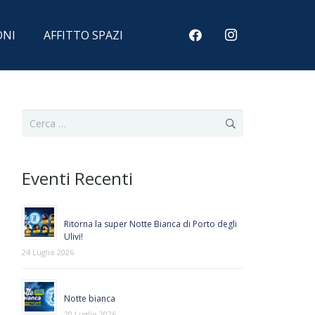
ONI
AFFITTO SPAZI
Ricerca
per:
Eventi Recenti
Ritorna la super Notte Bianca di Porto degli
Ulivi!
24 Luglio 2026
Notte bianca
20 Luglio 2026