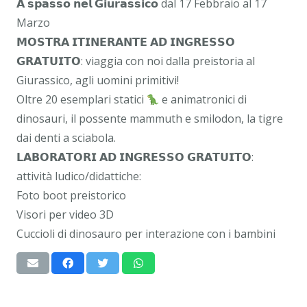
𝗔 𝘀𝗽𝗮𝘀𝘀𝗼 𝗻𝗲𝗹 𝗚𝗶𝘂𝗿𝗮𝘀𝘀𝗶𝗰𝗼 dal 17 Febbraio al 17
Marzo
𝗠𝗢𝗦𝗧𝗥𝗔 𝗜𝗧𝗜𝗡𝗘𝗥𝗔𝗡𝗧𝗘 𝗔𝗗 𝗜𝗡𝗚𝗥𝗘𝗦𝗦𝗢
𝗚𝗥𝗔𝗧𝗨𝗜𝗧𝗢: viaggia con noi dalla preistoria al
Giurassico, agli uomini primitivi!
Oltre 20 esemplari statici
e animatronici di
dinosauri, il possente mammuth e smilodon, la tigre
dai denti a sciabola.
𝗟𝗔𝗕𝗢𝗥𝗔𝗧𝗢𝗥𝗜 𝗔𝗗 𝗜𝗡𝗚𝗥𝗘𝗦𝗦𝗢 𝗚𝗥𝗔𝗧𝗨𝗜𝗧𝗢:
attività ludico/didattiche:
Foto boot preistorico
Visori per video 3D
Cuccioli di dinosauro per interazione con i bambini