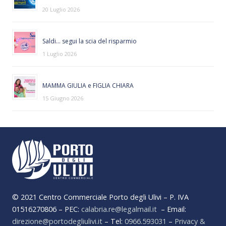
20 Luglio 2026
Saldi… segui la scia del risparmio
1 Luglio 2026
MAMMA GIULIA e FIGLIA CHIARA
15 Giugno 2026
© 2021 Centro Commerciale Porto degli Ulivi – P. IVA
01516270806 – PEC:
calabria.re@legalmail.it
– Email:
direzione@portodegliulivi.it
– Tel:
0966.593031
–
Privacy &